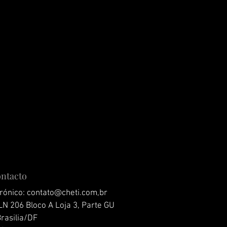
ontacto
trónico:
contato@cheti.com
,br
LN 206 Bloco A Loja 3, Parte GU
Brasilia/DF